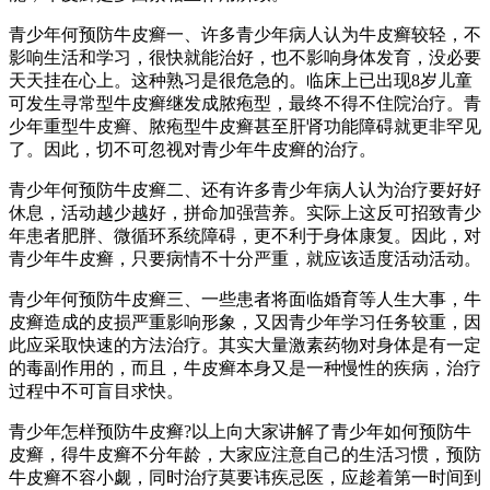
青少年何预防牛皮癣一、许多青少年病人认为牛皮癣较轻，不
影响生活和学习，很快就能治好，也不影响身体发育，没必要
天天挂在心上。这种熟习是很危急的。临床上已出现8岁儿童
可发生寻常型牛皮癣继发成脓疱型，最终不得不住院治疗。青
少年重型牛皮癣、脓疱型牛皮癣甚至肝肾功能障碍就更非罕见
了。因此，切不可忽视对青少年牛皮癣的治疗。
青少年何预防牛皮癣二、还有许多青少年病人认为治疗要好好
休息，活动越少越好，拼命加强营养。实际上这反可招致青少
年患者肥胖、微循环系统障碍，更不利于身体康复。因此，对
青少年牛皮癣，只要病情不十分严重，就应该适度活动活动。
青少年何预防牛皮癣三、一些患者将面临婚育等人生大事，牛
皮癣造成的皮损严重影响形象，又因青少年学习任务较重，因
此应采取快速的方法治疗。其实大量激素药物对身体是有一定
的毒副作用的，而且，牛皮癣本身又是一种慢性的疾病，治疗
过程中不可盲目求快。
青少年怎样预防牛皮癣?以上向大家讲解了青少年如何预防牛
皮癣，得牛皮癣不分年龄，大家应注意自己的生活习惯，预防
牛皮癣不容小觑，同时治疗莫要讳疾忌医，应趁着第一时间到