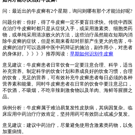
问：最近出的牛皮癣有2个星期，询问则哪有那个才能治好呢?
问题分析：你好，得了牛皮癣一定不要盲目求快。传统中西医
在治疗牛皮癣时都只是从症状入手，或采用激素类、细胞类药
物，或单纯采用清凉败火的方法，这些治疗虽然能在短期内消
除牛皮癣的症状，但是长期来看却对肝脏产生更大的危害，牛
皮癣的治疗可以选择中医中药辩证的施治，副作用小，对患者
的身体好。》》》》推荐阅读：
早期如何识别牛皮癣
意见建议：牛皮癣患者日常饮食一定要注意合理、科学，适当
补充营养。制定科学的饮食计划和养成良好的饮食习惯，合理
的饮食，充足的营养，可有效补充牛皮癣患者每日必须的各种
营养素和能量。同时牛皮癣患者在日常的饮食中要注意忌口，
不饮酒，不吸烟，不吃辛辣刺激食物以及羊肉、海鲜等腥膻之
品。
病例分析：牛皮癣属于难治易复发性皮肤病，其病因复杂。临
床应用中药治疗疗效肯定，坚持用药可有效防止或减少复发。
意见建议：建议中药治疗，尽量避免使用含激素类药物，以免
加重病情。