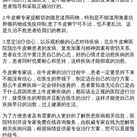
患者指导和采取正确治疗的。
2.牛皮癣专家提醒切勿随意滥用药物，特别是不能滥用激素抗
肿瘤药物或免疫抑制.患了牛皮癣宁可不治，也不要乱治。这
是久治不愈患者给我们的教训。
3.坚定治疗信心，以乐观积极的心态对待疾病：北京牛皮癣医
院指出牛皮癣患者的发病、复发加重与精神因素有密切关系。
患者在生活中要注意自己的心态，好的心情才是治愈疾病的良
方，患者同时也要耐心和坚持，这样疾病才能彻底的治愈。
牛皮癣专家说，在牛皮癣的治疗过程中，患者一定要坚持下来
不能没有信心，在医生的带领下，制定适合自己的治疗方案，
那么牛皮癣疾病一定会得到改善的，患者要知道无论自己是由
于什么原因而患上牛皮癣疾病的，都应该去正规的医院进行治
疗，接受医生的帮助并且配合医生的治疗，这样才能使自己的
疾病早日的治愈，过上健康的生活。
为了方便患者及有需要的人更好的了解所患疾病相关信息，医
院特别开设专家免费在线咨询服务，由权威专家在线为您解答
相关疾病问题，根据病情提供最专业治疗方案，您可以直接预
约挂号。