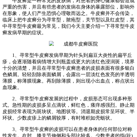
牛皮癣是一种常见的皮肤病，对患者的身心健康都会造成
严重的伤害，并且有些患者的发病在身体的暴露部位，影响外
在形象，使人们产生恐惧心理敬而远之。牛皮癣并不会传染，
临床上把牛皮癣分为寻常型，脓疱型，关节型以及红皮型，其
中寻常型牛皮癣最为常见，我们今天主要介绍一下寻常型牛皮
癣发病早期的症状。
1、寻常型牛皮癣发病早期为针头到扁豆大炎性的扁平丘
疹，会逐渐随着病情增大到瓶盖或更大的淡红色浸润斑，境界
十分的清楚，并且在寻常型牛皮癣患者的皮损表面有很多银白
色鳞屑。轻轻刮除表面鳞屑，会露出一层淡红色发亮的半透明
薄膜，称薄膜现象。再刮除薄膜，则出现小出血点，称点状出
血现象。
2、寻常型牛皮癣发展的过程中，皮损形态可出现多种形
式。急性期的皮损多呈点滴状，鲜红色，瘙痒感强烈。静止期
皮损经常表现为斑块状、地图状等。消退期皮损常呈环状、半
环状。少数皮疹上的鳞屑较厚，有时堆积如壳蛎状。
3、寻常型牛皮癣的皮损可以在患者身体的任何部位对称
性发生。在肘、膝关节伸侧和头部比较多。少数患者的指(趾)