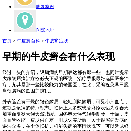
康复案例
医院地址
首页
>
牛皮癣百科
>
牛皮癣症状
早期的牛皮癣会有什么表现
经过上头的介绍，银屑病的早期表达都有哪一些，也同时提示
大家银屑病治疗务必去正规的医院，治疗手眼最好选国医来治
疗，尤其是那一些比较能力的老国医，在此，采编祝您早日脱
离银屑病的围困并搅扰。
外表遮盖有干燥的银色鳞屑，轻轻刮除鳞屑，可见小片血点，
这就是该病的特点标志。临床上大多数患者麻疹表达为冬春天
加重而夏秋天候天然减缓。因冬春天候气候学阴冷、干燥，皮
面血管收缩，皮肤供血差，肌肤失养所致。关于银屑病发病的
讲法众多，在个体抵抗力机能失调的事情状况下，可以造成银